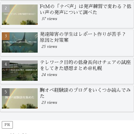
FtMの「ナベ声」は発声練習で変わる？低
い声の発声について調べた
37 views
発達障害の学生はレポート作りが苦手？
原因と対策案
25 views
テレワーク目的の低身長向けチェアの試座
をしてきた感想まとめ＠札幌
24 views
胸オペ経験談のブログをいくつか読んでみ
た
23 views
PR