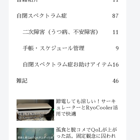
自閉スペクトラム症
87
二次障害（うつ病、不安障害）
11
手帳・スケジュール管理
9
自閉スペクトラム症お助けアイテム
16
雑記
46
節電しても涼しい！サーキ
ュレーターとRyoCooler活
用で快適
孤食と脱コメでQoLが上が
った話。固定観念に囚われ