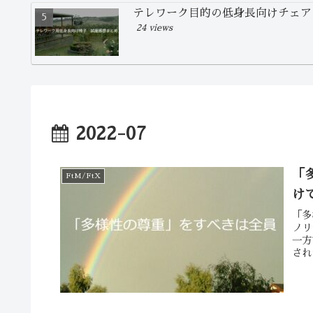
テレワーク目的の低身長向けチェア
24 views
2022-07
「
FtM/FtX
け
「多
ノリ
一方
され