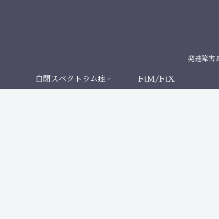
発達障害
自閉スペクトラム症
FtM/FtX