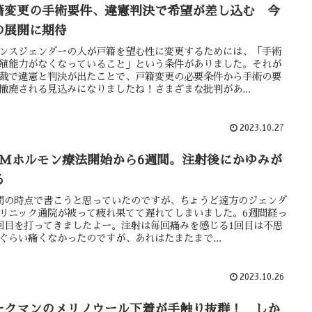
籍変更の手術要件、違憲判決で希望が差し込む 今
の展開に期待
ンスジェンダーの人が戸籍を望む性に変更するためには、「手術
殖能力がなくなっていること」という条件がありました。それが
裁で違憲と判決が出たことで、戸籍変更の必要条件から手術の要
撤廃される見込みになりましたね！さまざまな批判があ...
2023.10.27
TMホルモン療法開始から6週間。注射後にかゆみが
る
間の時点で書こうと思っていたのですが、ちょうど遠方のジェンダ
リニック通院が被って疲れ果てて遅れてしまいました。6週間経っ
回目を打ってきましたよー。注射は毎回痛みを感じる1回目は不思
ぐらい痛くなかったのですが、あれはたまたまで...
2023.10.26
ークマンのメリノウール下着が手触り抜群！ しか