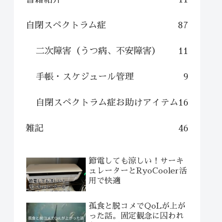
自閉スペクトラム症
87
二次障害（うつ病、不安障害）
11
手帳・スケジュール管理
9
自閉スペクトラム症お助けアイテム
16
雑記
46
節電しても涼しい！サーキ
ュレーターとRyoCooler活
用で快適
孤食と脱コメでQoLが上が
った話。固定観念に囚われ