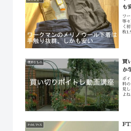
も
ワー
等々
く初
枚1
買
便利なもの
か
ボイ
料の
見し
よね
F
FtM/FtX