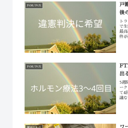
戸
FtM/FtX
後
トラ
で生
最高
件が
F
FtM/FtX
出
5週
ーク
て4
議な
ワ
便利なもの