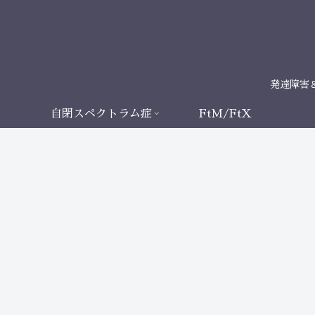
発達障害
自閉スペクトラム症
FtM/FtX