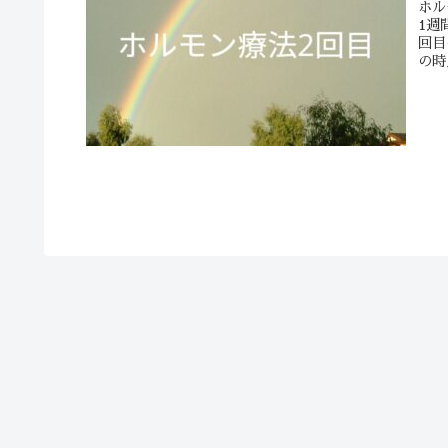
ホル
1週
回目
の時