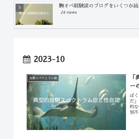
胸オペ経験談のブログをいくつか読
24 views
2023-10
「
自閉スペクトラム症
ー
ぼく
だ」
的な
別不