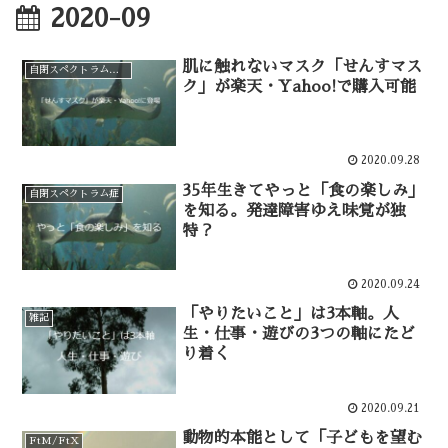
2020-09
肌に触れないマスク「せんすマス
自閉スペクトラム症お助けアイテム
ク」が楽天・Yahoo!で購入可能
2020.09.28
35年生きてやっと「食の楽しみ」
自閉スペクトラム症
を知る。発達障害ゆえ味覚が独
特？
2020.09.24
「やりたいこと」は3本軸。人
雑記
生・仕事・遊びの3つの軸にたど
り着く
2020.09.21
動物的本能として「子どもを望む
FtM/FtX