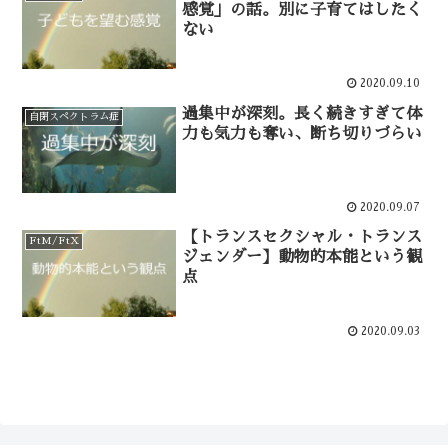
感覚」の話。別に子育てはしたく
ない
2020.09.10
過集中が深刻。長く続きすぎて体
自閉スペクトラム症
力も気力も奪い、断ち切りづらい
2020.09.07
【トランスセクシャル・トランス
FtM/FtX
ジェンダー】動物的本能という観
点
2020.09.03