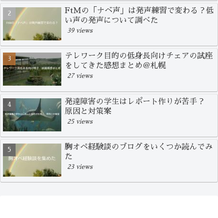
FtMの「ナベ声」は発声練習で変わる？低
い声の発声について調べた
39 views
テレワーク目的の低身長向けチェアの試座
をしてきた感想まとめ＠札幌
27 views
発達障害の学生はレポート作りが苦手？
原因と対策案
25 views
胸オペ経験談のブログをいくつか読んでみ
た
23 views