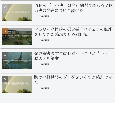
FtMの「ナベ声」は発声練習で変わる？低
い声の発声について調べた
39 views
テレワーク目的の低身長向けチェアの試座
をしてきた感想まとめ＠札幌
27 views
発達障害の学生はレポート作りが苦手？
原因と対策案
25 views
胸オペ経験談のブログをいくつか読んでみ
た
23 views