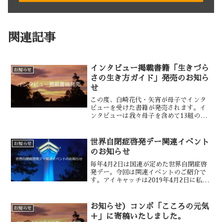
関連記事
インタビュー掲載書籍「生きづら
お知らせ
さの生き方ガイド」発売のお知ら
せ
この度、白崎花代・矢宵が母子でインタ
ビューを受けた書籍が発売されます。イ
ンタビューは我々母子を含めて13組の親
子が掲載されているそうです。矢宵は発
達障害・トランスジェンダーの当事者と
して、花代はその母親としてインタビュ
世界自閉症啓発デー関連イベント
お知らせ
ーに答えました。過去の...
のお知らせ
毎年4月2日は国連が定めた世界自閉症啓
発デー。今回は関連イベントのご紹介で
す。アイキャッチは2019年4月2日に私が
北海道函館市で撮影した五稜郭タワーで
す。2020年4月2日「北海道圏発達
Zoom」（オンライン）うたりさん
お知らせ）コンボ「こころの元気
お知らせ
（Twitter・...
＋」に寄稿いたしました。