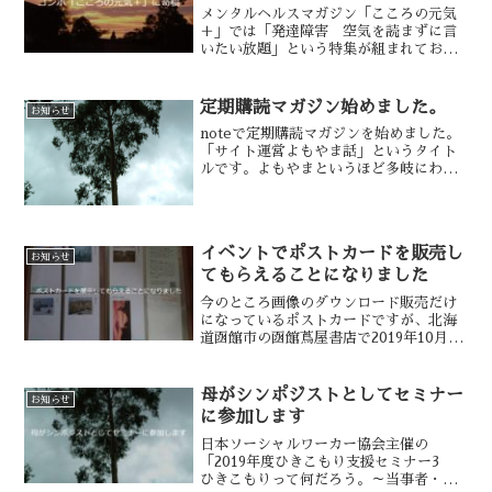
メンタルヘルスマガジン「こころの元気
＋」では「発達障害 空気を読まずに言
いたい放題」という特集が組まれており
ます。今回、とあるご縁でご依頼をいた
だき、寄稿することになりました。その
原稿提出が済みましたのでお知らせいた
定期購読マガジン始めました。
お知らせ
します。2020年12月...
noteで定期購読マガジンを始めました。
「サイト運営よもやま話」というタイト
ルです。よもやまというほど多岐にわた
る話をしているわけではないのですが、1
日ごろ 先月の人気記事TOP315日ご
ろ 先月のサイト収益の前月比を報告
し、ゆるいトーク（...
イベントでポストカードを販売し
お知らせ
てもらえることになりました
今のところ画像のダウンロード販売だけ
になっているポストカードですが、北海
道函館市の函館蔦屋書店で2019年10月26
日、27日に実施予定の「ときめきマルシ
ェ」の「ヒカリノアトリエ」さんで展示
していただける予定になりました。同名
母がシンポジストとしてセミナー
お知らせ
の大規模イベン...
に参加します
日本ソーシャルワーカー協会主催の
「2019年度ひきこもり支援セミナー3
ひきこもりって何だろう。～当事者・家