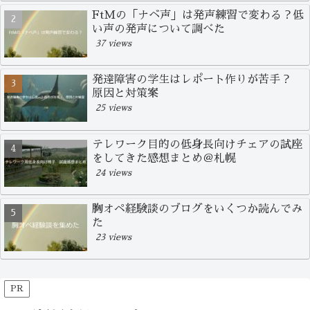
FtMの「ナベ声」は発声練習で変わる？低
い声の発声について調べた
37 views
発達障害の学生はレポート作りが苦手？
原因と対策案
25 views
テレワーク目的の低身長向けチェアの試座
をしてきた感想まとめ＠札幌
24 views
胸オペ経験談のブログをいくつか読んでみ
た
23 views
PR