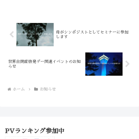
族・支援者をつなぐ架け橋～（函館
編）」に、母・花代（本名：安藤 とし
子）がシンポジストとして出席します。
当時は母が資料として「コミュ...
母がシンポジストとしてセミナーに参加
します
世界自閉症啓発デー関連イベントのお知
らせ
ホーム
お知らせ
PVランキング参加中