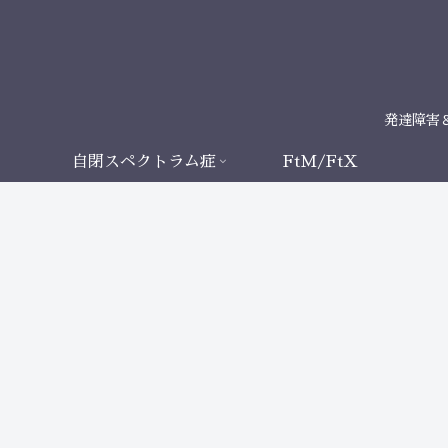
発達障害
自閉スペクトラム症
FtM/FtX