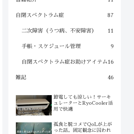
自閉スペクトラム症
87
二次障害（うつ病、不安障害）
11
手帳・スケジュール管理
9
自閉スペクトラム症お助けアイテム
16
雑記
46
節電しても涼しい！サーキ
ュレーターとRyoCooler活
用で快適
孤食と脱コメでQoLが上が
った話。固定観念に囚われ