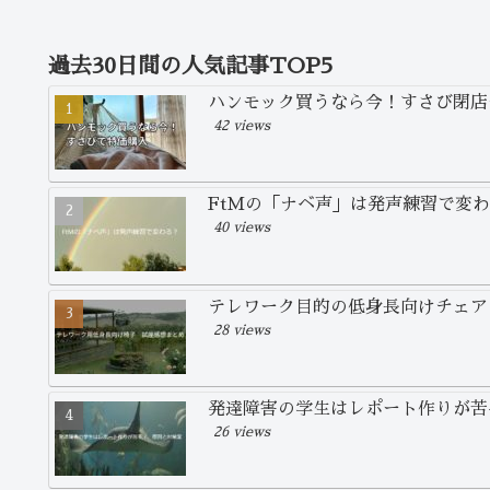
過去30日間の人気記事TOP5
ハンモック買うなら今！すさび閉店
42 views
FtMの「ナベ声」は発声練習で変
40 views
テレワーク目的の低身長向けチェア
28 views
発達障害の学生はレポート作りが苦
26 views