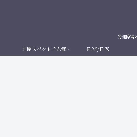
発達障害
自閉スペクトラム症
FtM/FtX