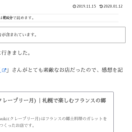
2019.11.15
2020.01.12
は
約4分
で読めます。
告が含まれています。
に行きました。
月
」さんがとても素敵なお店だったので、感想を記
suki(クレープリー月)｜札幌で楽しむフランスの郷
e tsuki(クレープリー月)はフランスの郷土料理のガレットを
らつくったお店です。