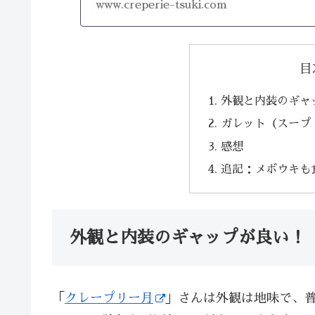
www.creperie-tsuki.com
目
外観と内装のギャ
ガレット（スープ
感想
追記：メボウキも
外観と内装のギャップが良い！
「
クレープリー月
」さんは外観は地味で、