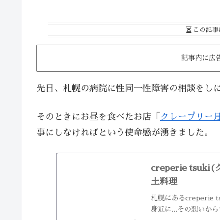
この記事
記事内に広
先日、札幌の病院に性同一性障害の相談をし
そのときにお昼を食べたお店「
クレープリー
事にしなければという使命感が湧きました。
creperie t
土料理
札幌にあるcreperi
身近に...その想いか