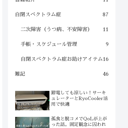
自閉スペクトラム症
87
二次障害（うつ病、不安障害）
11
手帳・スケジュール管理
9
自閉スペクトラム症お助けアイテム
16
雑記
46
節電しても涼しい！サーキ
ュレーターとRyoCooler活
用で快適
孤食と脱コメでQoLが上が
った話。固定観念に囚われ