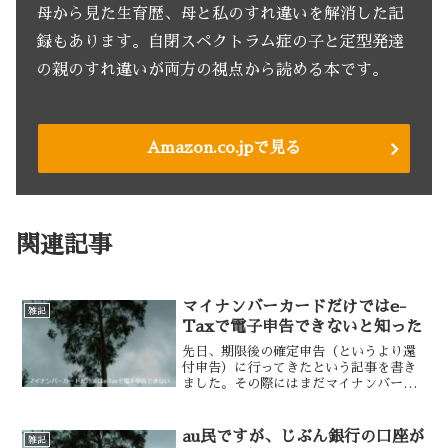
母から見た生育歴、母と私のすれ違いを解消した記
録もあります。自閉スペクトラム症の子と定型発達
の親のすれ違いが両方の視点から読める本です。
Amazon.co.jpで見る
関連記事
マイナンバーカードだけではe-
雑記
Taxで電子申告できないと知った
先日、期限後の確定申告（というより還
付申告）に行ってきたという記事を書き
ました。その際にはまだマイナンバーカ
ードがなかったので、紙で申告するしか
ありませんでした。その後マイナンバー
カードを入手したので、これで電子申告
au民ですが、じぶん銀行の口座が
雑記
が可能になったかと思いき...