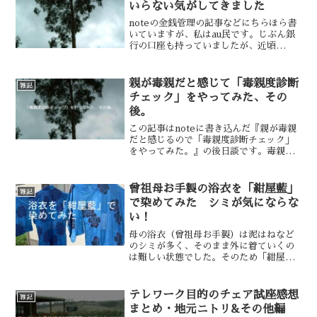
いらない気がしてきました
noteの金銭管理の記事などにちらほら書
いていますが、私はau民です。じぶん銀
行の口座も持っていましたが、近頃
（2019年8月）不要な気がしてきまし
た。以前じぶん銀行の口座を作ったとき
は、買い物にau WALLETプリペイドカ
親が毒親だと感じて「毒親度診断
雑記
ードを使ってい...
チェック」をやってみた、その
後。
この記事はnoteに書き込んだ『親が毒親
だと感じるので「毒親度診断チェック」
をやってみた。』の後日談です。毒親度
チェックをやってみてたびたび母への怒
りが抑えられなくなるので、「おとなの
親子関係相談所」の「毒親度診断チェッ
曾祖母お手製の浴衣を「紺屋藍」
雑記
ク」をやってみました...
で染めてみた シミが気にならな
い！
母の浴衣（曾祖母お手製）は泥はねなど
のシミが多く、そのまま外に着ていくの
は難しい状態でした。そのため「紺屋
藍」で染めてみようかな……と思ったの
が3年前。ジェンダークリニックへの遠距
離通院を続けていたりして気力体力が追
テレワーク目的のチェア試座感想
雑記
いつかず、ずっと染め物が...
まとめ・地元ニトリ&その他編