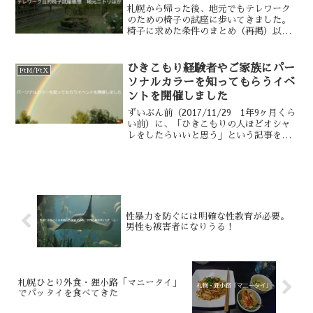
札幌から帰った後、地元でもテレワーク
のための椅子の試座に歩いてきました。
椅子に求めた条件のまとめ（再掲）以前
の記事に載せたものを再掲しておきま
す。椅子の用途用途はこのような感じで
す。自宅でのテレワーク用。1日5～6時
ひきこもり経験者やご家族にパー
FtM/FtX
間、週5日のフルリモート...
ソナルカラーを知ってもらうイベ
ントを開催しました
ずいぶん前（2017/11/29 1年9ヶ月くら
い前）に、「ひきこもりの人ほどオシャ
レをしたらいいと思う」という記事を
noteに書きました。その後、地元のカラ
ーコーディネーター・今村美香さんにパ
ーソナルカラー診断と骨格診断を含む
「トータル診...
性暴力を防ぐには明確な性教育が必要。
男性も被害者になりうる！
札幌ひとり外食・狸小路「マニータイ」
でパッタイを食べてきた