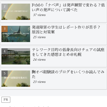
FtMの「ナベ声」は発声練習で変わる？低
い声の発声について調べた
37 views
発達障害の学生はレポート作りが苦手？
原因と対策案
25 views
テレワーク目的の低身長向けチェアの試座
をしてきた感想まとめ＠札幌
24 views
胸オペ経験談のブログをいくつか読んでみ
た
23 views
PR