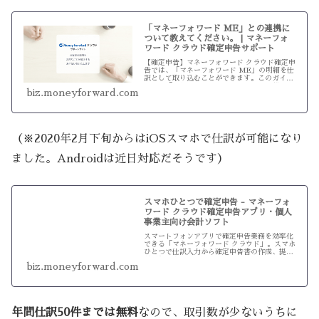
「マネーフォワード ME」との連携に
ついて教えてください。 | マネーフォ
ワード クラウド確定申告サポート
【確定申告】マネーフォワード クラウド確定申
告では、「マネーフォワード ME」の明細を仕
訳として取り込むことができます。このガイド
では、「マネーフォワード ME」との連携につ
biz.moneyforward.com
いて詳しく説明しています。
（※2020年2月下旬からはiOSスマホで仕訳が可能になり
ました。Androidは近日対応だそうです）
スマホひとつで確定申告 - マネーフォ
ワード クラウド確定申告アプリ・個人
事業主向け会計ソフト
スマートフォンアプリで確定申告業務を効率化
できる「マネーフォワード クラウド」。スマホ
ひとつで仕訳入力から確定申告書の作成、提出
が可能です。
biz.moneyforward.com
年間仕訳50件までは無料
なので、取引数が少ないうちに