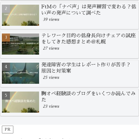
FtMの「ナベ声」は発声練習で変わる？低
い声の発声について調べた
39 views
テレワーク目的の低身長向けチェアの試座
をしてきた感想まとめ＠札幌
27 views
発達障害の学生はレポート作りが苦手？
原因と対策案
25 views
胸オペ経験談のブログをいくつか読んでみ
た
23 views
PR