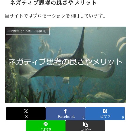
ネガティブ思考の良さやメリット
当サイトではプロモーションを利用しています。
二次障害（うつ病、不安障害）
X
Facebook
はてブ
0
0
LINE
コピー