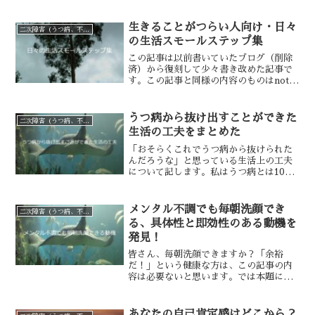
生きることがつらい人向け・日々
二次障害（うつ病、不安障害）
の生活スモールステップ集
この記事は以前書いていたブログ（削除
済）から復刻して少々書き改めた記事で
す。この記事と同様の内容のものはnote
にもあります。当サイト内のコンテンツ
にしたいため転載しました。スモールス
テップで生きるためには「できているこ
うつ病から抜け出すことができた
二次障害（うつ病、不安障害）
とを考えよう」とか「...
生活の工夫をまとめた
「おそらくこれでうつ病から抜けられた
んだろうな」と思っている生活上の工夫
について記します。私はうつ病とは10年
近く付き合いました。病名が消えてから2
年くらいして活力が湧いてきました。会
社勤めを試みたらまた再発しかけました
メンタル不調でも毎朝洗顔でき
二次障害（うつ病、不安障害）
が、そこはそれ。疲労...
る、具体性と即効性のある動機を
発見！
皆さん、毎朝洗顔できますか？「余裕
だ！」という健康な方は、この記事の内
容は必要ないと思います。では本題に入
ります。メンタルが不調になると、身体
衛生の保持がなぜか困難になりますね。
入浴洗顔歯磨きなどをするのがしんどく
あなたの自己肯定感はどこから？