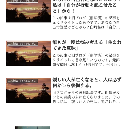
二次障害（うつ病、不安障害）
なります。なぜなんでしょう...
私は「自分が行動を起こせたこ
と」から！
この記事は旧ブログ（削除済）の記事を
元にリライトしたものです。あなたの自
己肯定感はどこから？白崎私は「自分が
行動を起こせたこと」から！（風邪薬の
CMのパロディでした）「私は何から自
己肯定感を得ているのだろう」という疑
誰もが一度は悩み考える「生まれ
二次障害（うつ病、不安障害）
問先日、とある人とのメー...
てきた意味」
この記事は旧ブログ（削除済）の記事を
リライトして書き足したものです。元記
事投稿日は2015年3月9日です。生まれて
きた意味はある私は「生まれてきた意味
はある」と考えています。「生まれてき
たことに意味や理由などない」と考える
親しい人が亡くなると、人は必ず
二次障害（うつ病、不安障害）
人もいるようですが...
何かしら後悔する。
旧ブログからの復刻記事です。祖母がガ
ンとの闘病の末に亡くなりました。その
際に私は「親しい人の死は、遺された人
に後悔をもたらす」ということを実感し
ました。恩師や友人とも何度か死に別れ
たことがありますが、何年経っても忘れ
られないものです。今回は...