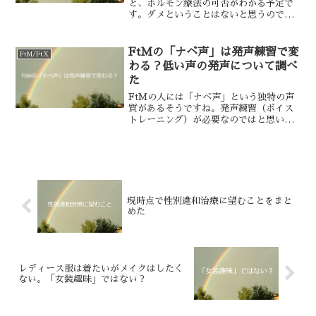
と、ホルモン療法の可否がわかる予定で
す。ダメということはないと思うので、
つまり、そろそろ始められる見込なんで
すけれども……。待っている間、やっぱ
り先に手術で胸を取ろうか悩んでいまし
FtMの「ナベ声」は発声練習で変
FtM/FtX
た。白崎胸が存在している...
わる？低い声の発声について調べ
た
FtMの人には「ナベ声」という独特の声
質があるそうですね。発声練習（ボイス
トレーニング）が必要なのではと思い、
男性の思春期の声変わりや、低い声の発
声方法について調べてみました。男性ホ
ルモン投与を経験したFtMさんの考え男
性ホルモンを打って声...
現時点で性別違和治療に望むことをまと
めた
レディース服は着たいがメイクはしたく
ない。「女装趣味」ではない？