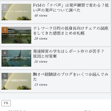
FtMの「ナベ声」は発声練習で変わる？低
い声の発声について調べた
40 views
テレワーク目的の低身長向けチェアの試座
をしてきた感想まとめ＠札幌
28 views
発達障害の学生はレポート作りが苦手？
原因と対策案
26 views
胸オペ経験談のブログをいくつか読んでみ
た
23 views
PR