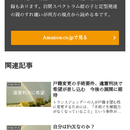
録もあります。自閉スペクトラム症の子と定型発達
の親のすれ違いが両方の視点から読める本です。
Amazon.co.jpで見る
関連記事
戸籍変更の手術要件、違憲判決で
FtM/FtX
希望が差し込む 今後の展開に期
待
トランスジェンダーの人が戸籍を望む性
に変更するためには、「手術で生殖能力
がなくなっていること」という条件があ
りました。それが最高裁で違憲と判決が
出たことで、戸籍変更の必要条件から手
術の要件が撤廃される見込みになりまし
自分はFtXなのか？
FtM/FtX