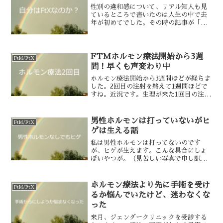
たね！さまざまな批判があ...
性別の違和感について、リアル知人も見
ているところで書いたのは人生の中で去
年が初めてでした。その時の記事が「悩
ましい性自認」です。その後、noteを知
っているリアル知人が新たに増えまし
た。にもかかわらず更に書き足した性別
の違和感の話題が「子宮...
FTMホルモン療法開始から3週
FtM/FtX
間！早くも声変わり中
ホルモン療法開始から3週間ほどが経ちま
した。2回目の注射を終えて1週間ほどで
すね。近況です。生理が来た1回目の注射
の後2週間して2回目の注射の当日、生理
が来ました。体調から察するに、1回目の
注射の時点で排卵が済んでいたっぽいん
男性ホルモンは打っていないがヒ
FtM/FtX
ですよね。それ...
ゲは生える話
私は男性ホルモンは打ってないのです
が、ヒゲが生えます。こんな具合にしょ
ぼいやつが。（見苦しい写真で申し訳な
い）このヒゲがどこから来たのかという
と、原因ははっきりしています。10年以
上、毛抜きで産毛を抜き続けたせい。小
ホルモン療法より先に手術を受け
FtM/FtX
学校の高学年ころから、大...
るか悩んでいたけど、迷わなくな
った
来月、ジェンダークリニックを受診する