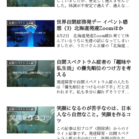
していましたが、安定して通えませんで
した。体調が不安定で通えず、通えない
から明確な業務もない。↓明確な業務がな
いからモチベーションが維持できない。↓
モチベーションが維持できないから体調
世界自閉症啓発デー イベント感
自閉スペクトラム症
管理への熱意も持て...
想（3）北海道発達Zoomほか
4月2日 北海道発達Zoom疲れ果てて休
んでいるうちに先週の話になってしまい
ましたが、うたりさん主催の「北海道発
達Zoom」に参加していました。「なん
でもいいから青いものを持ってきて」と
いうイベントだったので、私が持ってい
自閉スペクトラム症者の「趣味や
自閉スペクトラム症
ったのはマフラーと...
私生活」の優先順位のつけ方を考
える
発達障害や自閉スペクトラム症の人たち
は「優先順位をつけるのが下手」だと言
われます。私も多分に漏れずそうです。
そして私がたびたび直面して苦労してい
るのが、趣味や私生活における優先順位
のつけ方です。これらは支援センターに
笑顔になるのが苦手なのは、日本
自閉スペクトラム症
相談しても「趣味は達成で...
人なら自然なこと。笑顔を作るコ
ツ
この記事は旧ブログ（削除済）からのリ
ライト記事です。発達障害・自閉スペク
トラム症の方の中には、笑顔が作れなく