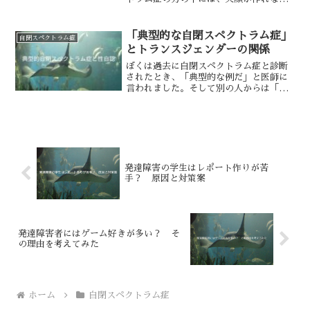
て悩んでいる方もいるのではないでしょ
うか。私もそのひとりで、気を抜くと笑
顔がなくなってしまいます。頑張らない
「典型的な自閉スペクトラム症」
自閉スペクトラム症
と人前で笑顔でいることが...
とトランスジェンダーの関係
ぼくは過去に自閉スペクトラム症と診断
されたとき、「典型的な例だ」と医師に
言われました。そして別の人からは「女
性の場合、典型的な例は珍しい」とも言
われました。当時はうつ病の状態が悪
く、性別不合のことを考える余裕がなか
ったため、「そうなんだ」と...
発達障害の学生はレポート作りが苦
手？ 原因と対策案
発達障害者にはゲーム好きが多い？ そ
の理由を考えてみた
ホーム
自閉スペクトラム症