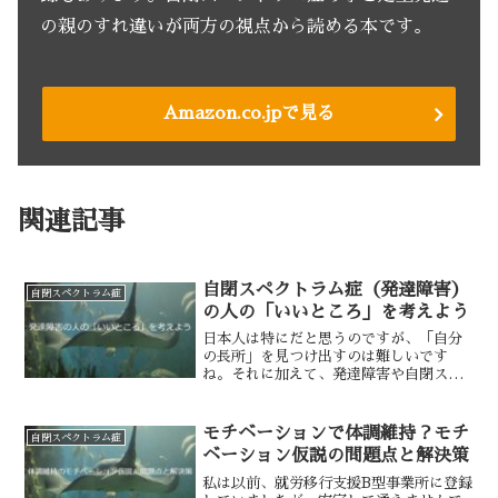
の親のすれ違いが両方の視点から読める本です。
Amazon.co.jpで見る
関連記事
自閉スペクトラム症（発達障害）
自閉スペクトラム症
の人の「いいところ」を考えよう
日本人は特にだと思うのですが、「自分
の長所」を見つけ出すのは難しいです
ね。それに加えて、発達障害や自閉スペ
クトラム症に関する情報を探すと「あれ
ができない、これができない」というマ
イナス情報が多いですよね。今回は「自
モチベーションで体調維持？モチ
自閉スペクトラム症
閉スペクトラム症の人の長所...
ベーション仮説の問題点と解決策
私は以前、就労移行支援B型事業所に登録