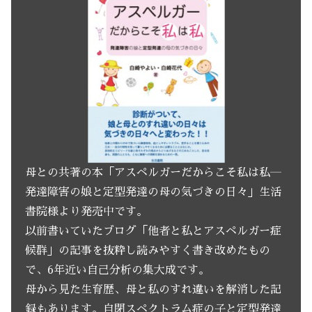
母との共著の本「アスペルガーだからこそ私は私―
発達障害の娘と定型発達の母の気づきの日々」生活
書院様より発売中です。
以前書いていたブログ「他者と私とアスペルガー症
候群」の記事を抜粋し読みやすく書き改めたもの
で、6年近い自己分析の集大成です。
母から見た生育歴、母と私のすれ違いを解消した記
録もあります。自閉スペクトラム症の子と定型発達