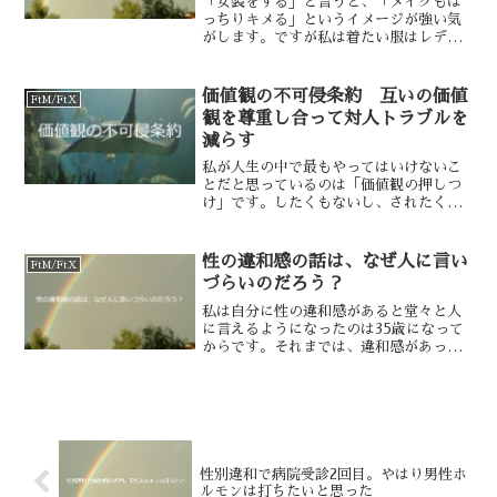
「女装をする」と言うと、「メイクもば
っちりキメる」というイメージが強い気
がします。ですが私は着たい服はレディ
ース服ですが、メイクはする気がありま
せん。していた時期はあるんですが、ど
うも続けられないのです。これは私の中
価値観の不可侵条約 互いの価値
FtM/FtX
では非常に一貫しているこ...
観を尊重し合って対人トラブルを
減らす
私が人生の中で最もやってはいけないこ
とだと思っているのは「価値観の押しつ
け」です。したくもないし、されたくも
ない。これは私が自閉スペクトラム症や
セクシャルマイノリティという少数派の
感覚を持っているからかもしれません。
性の違和感の話は、なぜ人に言い
FtM/FtX
私には私の価値観がありま...
づらいのだろう？
私は自分に性の違和感があると堂々と人
に言えるようになったのは35歳になって
からです。それまでは、違和感があって
もなかなか人に明かせずに悩んでいまし
た。ネット上など、顔の知らない相手に
は逆に言えるのですが、リアルの知り合
いには性の違和感の話は...
性別違和で病院受診2回目。やはり男性ホ
ルモンは打ちたいと思った