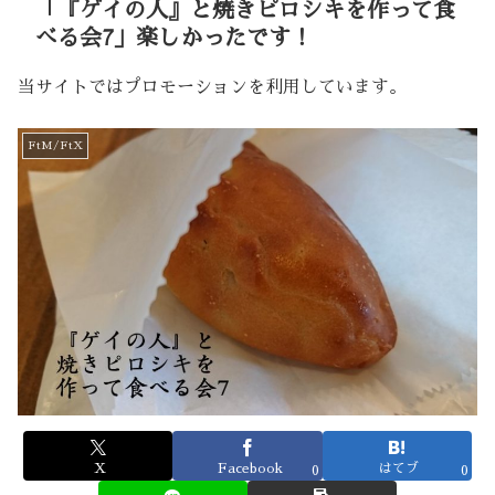
「『ゲイの人』と焼きピロシキを作って食
べる会7」楽しかったです！
当サイトではプロモーションを利用しています。
FtM/FtX
X
Facebook
はてブ
0
0