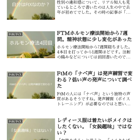
性別の違和感について、リアル知人も見
ているところで書いたのは人生の中で去
年が初めてでした。その時の記事が「悩
ましい性自認」です。その後、noteを知
っているリアル知人が新たに増えまし
た。にもかかわらず更に書き足した性別
の違和感の話題が「子宮...
FTMホルモン療法開始から7週
FtM/FtX
間。精神状態に少し変化があった
ホルモン療法開始から7週間経ちました。
4本目を打ってから1週間ほどです。注射
の痛みなどについては前回書いたので、
その後のことをいろいろ。注射後のかゆ
みについて看護師さんに伝えたところ、
エタノールでの清拭をやめてもらったの
FtMの「ナベ声」は発声練習で変
FtM/FtX
ですが、やはりかゆく...
わる？低い声の発声について調べ
た
FtMの人には「ナベ声」という独特の声
質があるそうですね。発声練習（ボイス
トレーニング）が必要なのではと思い、
男性の思春期の声変わりや、低い声の発
声方法について調べてみました。男性ホ
ルモン投与を経験したFtMさんの考え男
レディース服は着たいがメイクは
FtM/FtX
性ホルモンを打って声...
したくない。「女装趣味」ではな
い？