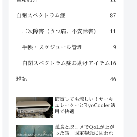
自閉スペクトラム症
87
二次障害（うつ病、不安障害）
11
手帳・スケジュール管理
9
自閉スペクトラム症お助けアイテム
16
雑記
46
節電しても涼しい！サーキ
ュレーターとRyoCooler活
用で快適
孤食と脱コメでQoLが上が
った話。固定観念に囚われ