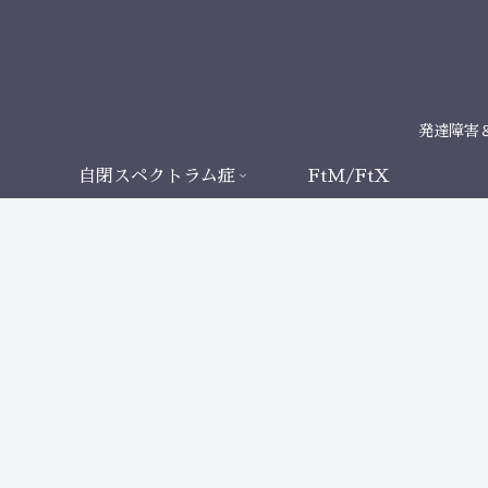
発達障害
自閉スペクトラム症
FtM/FtX