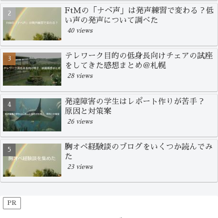
FtMの「ナベ声」は発声練習で変わる？低
い声の発声について調べた
40 views
テレワーク目的の低身長向けチェアの試座
をしてきた感想まとめ＠札幌
28 views
発達障害の学生はレポート作りが苦手？
原因と対策案
26 views
胸オペ経験談のブログをいくつか読んでみ
た
23 views
PR