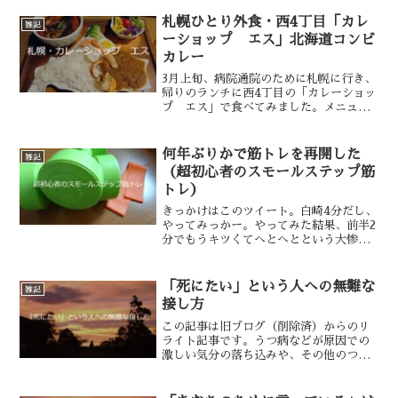
部分に多数のひび割れができてしまった
のです。全然お手入れしていなかったせ
札幌ひとり外食・西4丁目「カレ
雑記
いなのでしょう……...
ーショップ エス」北海道コンビ
カレー
3月上旬、病院通院のために札幌に行き、
帰りのランチに西4丁目の「カレーショッ
プ エス」で食べてみました。メニュー
は悩んだ末に「北海道コンビカレー」。
絵面が面白かったのと、タンドリーチキ
ンのスープカレーとパキスタン風ルウカ
何年ぶりかで筋トレを再開した
雑記
レーに惹かれました。...
（超初心者のスモールステップ筋
トレ）
きっかけはこのツイート。白崎4分だし、
やってみっかー。やってみた結果、前半2
分でもうキツくてへとへとという大惨
事。自分がいかに筋肉ないかって話で
す。情けねえ！ それが今年の3月19日ご
ろの話。そしてちょうど1ヶ月後の4月19
「死にたい」という人への無難な
雑記
日ごろ、気づきま...
接し方
この記事は旧ブログ（削除済）からのリ
ライト記事です。うつ病などが原因での
激しい気分の落ち込みや、その他のつら
い経験、苦しい思いなどを抱えて「死に
たい」と思う人は、いると思います。私
自身も過去に数年間「死にたい」という