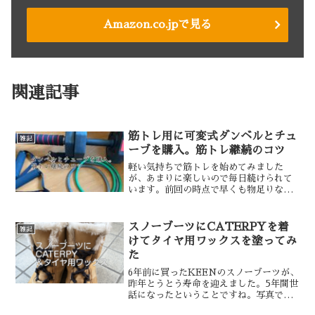
Amazon.co.jpで見る
関連記事
筋トレ用に可変式ダンベルとチュ
雑記
ーブを購入。筋トレ継続のコツ
軽い気持ちで筋トレを始めてみました
が、あまりに楽しいので毎日続けられて
います。前回の時点で早くも物足りなく
なっていたので、可変式ダンベルとチュ
ーブを購入してみました。また体重と体
脂肪率が増え続けているので、よく成分
スノーブーツにCATERPYを着
雑記
表を見てみたところ、どう見...
けてタイヤ用ワックスを塗ってみ
た
6年前に買ったKEENのスノーブーツが、
昨年とうとう寿命を迎えました。5年間世
話になったということですね。写真では
わかりづらいかもしれませんが、ラバー