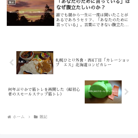
「あなたのために言っている」は
雑記
気持ちに苛まれ、何度か自...
なぜ腹立たしいのか？
誰でも親から一生に一度は聞いたことが
あるであろうセリフ、「あなたのために
言っている」。言葉にできない腹立たし
さや苦痛を感じる方も少なくないと思い
ますが、なぜそういうイヤな気持ちにな
るかわかりますか？「あなたのため」は
「自分のため」あなたは学...
札幌ひとり外食・西4丁目「カレーショッ
プ エス」北海道コンビカレー
何年ぶりかで筋トレを再開した（超初心
者のスモールステップ筋トレ）
ホーム
雑記