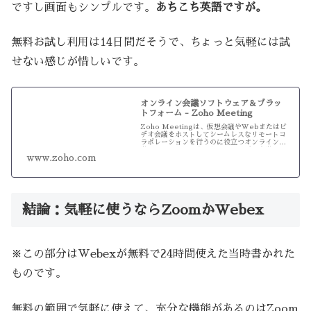
ですし画面もシンプルです。
あちこち英語ですが。
無料お試し利用は14日間だそうで、ちょっと気軽には試
せない感じが惜しいです。
オンライン会議ソフトウェア＆プラッ
トフォーム - Zoho Meeting
Zoho Meetingは、仮想会議やWebまたはビ
デオ会議をホストしてシームレスなリモートコ
ラボレーションを行うのに役立つオンライン会
議ソフトウェアです。あらゆるビデオ会議のニ
www.zoho.com
ーズに応えられる最良のオンライン会議プラッ
トフォームと評価され...
結論：気軽に使うならZoomかWebex
※この部分はWebexが無料で24時間使えた当時書かれた
ものです。
無料の範囲で気軽に使えて、充分な機能があるのはZoom