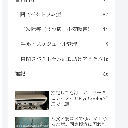
自閉スペクトラム症
87
二次障害（うつ病、不安障害）
11
手帳・スケジュール管理
9
自閉スペクトラム症お助けアイテム
16
雑記
46
節電しても涼しい！サーキ
ュレーターとRyoCooler活
用で快適
孤食と脱コメでQoLが上が
った話。固定観念に囚われ