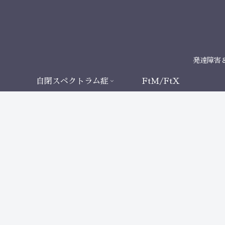
発達障害
自閉スペクトラム症
FtM/FtX