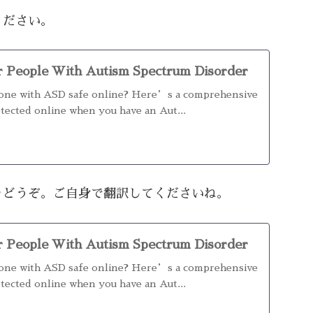
ください。
r People With Autism Spectrum Disorder
one with ASD safe online? Here’s a comprehensive
otected online when you have an Aut...
をどうぞ。ご自身で翻訳してくださいね。
r People With Autism Spectrum Disorder
one with ASD safe online? Here’s a comprehensive
otected online when you have an Aut...