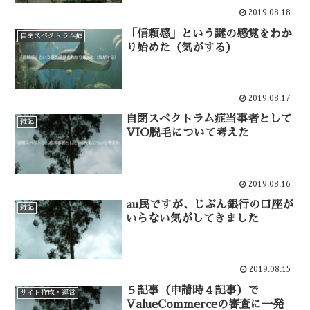
2019.08.18
「信頼感」という謎の感覚をわか
自閉スペクトラム症
り始めた（気がする）
2019.08.17
自閉スペクトラム症当事者として
雑記
VIO脱毛について考えた
2019.08.16
au民ですが、じぶん銀行の口座が
雑記
いらない気がしてきました
2019.08.15
５記事（申請時４記事）で
サイト作成・運営
ValueCommerceの審査に一発