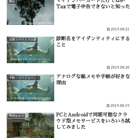
マイナンバーカードだけではe-
雑記
Taxで電子申告できないと知った
2019.08.21
診断名をアイデンティティにする
自閉スペクトラム症
こと
2019.08.20
アナログな紙メモや手帳が好きな
手帳・スケジュール管理
理由
2019.08.19
PCとAndroidで同期可能なクラ
便利なもの
ウド型メモサービスをいろいろ試
してみました