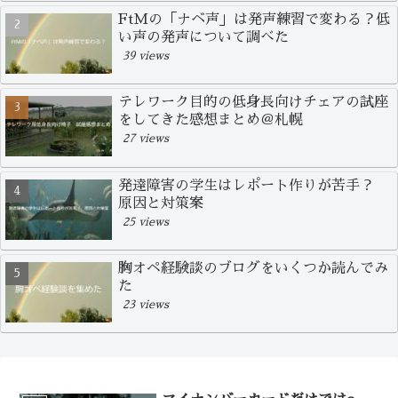
FtMの「ナベ声」は発声練習で変わる？低
い声の発声について調べた
39 views
テレワーク目的の低身長向けチェアの試座
をしてきた感想まとめ＠札幌
27 views
発達障害の学生はレポート作りが苦手？
原因と対策案
25 views
胸オペ経験談のブログをいくつか読んでみ
た
23 views