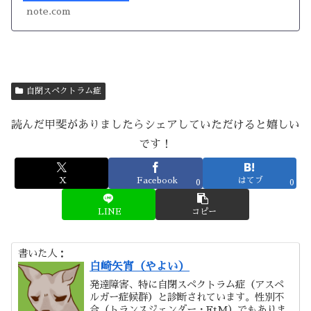
は私」（生活書院）発売中
note.com
(@ShirasakiYayoi) | Tw...
自閉スペクトラム症
読んだ甲斐がありましたらシェアしていただけると嬉しい
です！
X
Facebook
はてブ
0
0
LINE
コピー
書いた人：
白崎矢宵（やよい）
発達障害、特に自閉スペクトラム症（アスペ
ルガー症候群）と診断されています。性別不
合（トランスジェンダー・FtM）でもありま