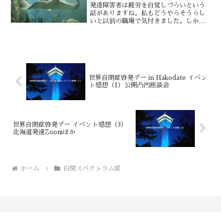
発達障害者は疲労を自覚しづらいという
話がありますね。私もどうやらそうらし
いと以前の職場で気付きました。しかも
周りにも疲れているように見えないらし
いです。厄介ですね。易疲労性があると
主治医には言われているのですが、にも
関わらず自分も周りも実感...
世界自閉症啓発デー in Hakodate イベン
ト感想（1）公開凸凹座談会
世界自閉症啓発デー イベント感想（3）
北海道発達Zoomほか
ホーム
自閉スペクトラム症