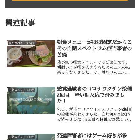
関連記事
朝食メニューがほぼ固定だからこ
自閉スペクトラム症
その自閉スペクトラム症当事者の
苦痛
我が家の朝食メニューはほぼ固定です。
朝弱い母が朝を楽にするための工夫の結
果そうなりました。が。母なりの工夫が
私には苦痛をもたらし、そのたびに私は
悲しくなるという、定型発達者と自閉ス
ペクトラム症者のすれ違いの話を書きた
感覚過敏者のコロナワクチン接種
自閉スペクトラム症
いと思います。我が家の朝...
2回目 軽い副反応で済みまし
た！
先日、新型コロナウイルスワクチン2回目
の接種が終わりました。白崎軽い副反応
で済みました！2回目の接種では激しい副
反応の例を見かけることが多く不安でし
たが、1回目に引き続き、さほどの症状は
ありませんでした。これで2回目まで接種
発達障害者にはゲーム好きが多
自閉スペクトラム症
完了して一安心で...