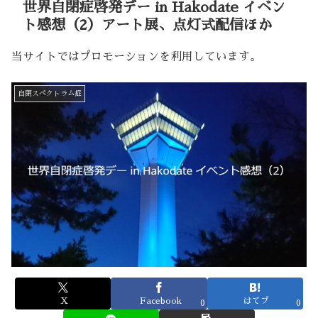
世界自閉症啓発デー in Hakodate イベン
ト感想（2）アート展、点灯式配信ほか
当サイトではプロモーションを利用しています。
自閉スペクトラム症
X
Facebook
はてブ
0
0