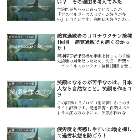
い？ その理由を考えてみた
主治医がちらっと言っていましたが、
「アスペルガーの人はゲーム好きが多
い」とのことです。白崎私も好きだわ。
統計をとったわけではないので、本当に
多いのかはわかりませんが、発達障害
者……というより自閉スペクトラム症者
感覚過敏者のコロナワクチン接種
自閉スペクトラム症
がゲームに惹かれる理由は以前考...
1回目 痛覚過敏でも痛くなかっ
た！
精神障害者保健福祉手帳を持っており優
先接種の対象だったため、先日、新型コ
ロナウイルスのワクチン接種1回目を受け
てきました。私は病気の早期発見ができ
るぐらいの痛覚過敏なので、ワクチンの
副反応でよく話題になる「腕の痛み」が
笑顔になるのが苦手なのは、日本
自閉スペクトラム症
心配でたまりませんでし...
人なら自然なこと。笑顔を作るコ
ツ
この記事は旧ブログ（削除済）からのリ
ライト記事です。発達障害・自閉スペク
トラム症の方の中には、笑顔が作れなく
て悩んでいる方もいるのではないでしょ
うか。私もそのひとりで、気を抜くと笑
顔がなくなってしまいます。頑張らない
疲労度を実感しやすい比喩を探し
自閉スペクトラム症
と人前で笑顔でいることが...
て過労状態を防ごう！