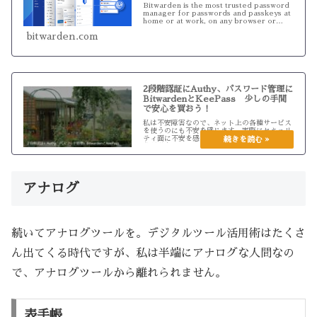
Bitwarden is the most trusted password
manager for passwords and passkeys at
home or at work, on any browser or
device. ...
bitwarden.com
2段階認証にAuthy、パスワード管理に
BitwardenとKeePass 少しの手間
で安心を買おう！
私は不安障害なので、ネット上の各種サービス
を使うのにも不安を感じます。実際にセキュリ
ティ面に不安を感じる出来事もありました。自
分が過去使っていたパスワードがスパムメール
で送付される（参考：件名・本文に本物のパス
ワード 新手の脅迫メール出回る...
アナログ
続いてアナログツールを。デジタルツール活用術はたくさ
ん出てくる時代ですが、私は半端にアナログな人間なの
で、アナログツールから離れられません。
表手帳