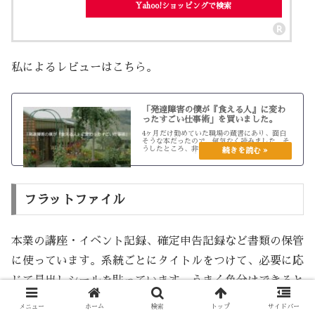
Yahoo!ショッピングで検索
私によるレビューはこちら。
「発達障害の僕が『食える人』に変わ
ったすごい仕事術」を買いました。
4ヶ月だけ勤めていた職場の蔵書にあり、面白
そうな本だったので、何気なく読みました。そ
うしたところ、非常に面白くて「そうだ！ そ
の通りだ！」と強く同意できる部分がたくさん
ありました。私が漠然と思っていることを、私
よりも遥かにわかりやすく代弁し...
フラットファイル
本業の講座・イベント記録、確定申告記録など書類の保管
に使っています。系統ごとにタイトルをつけて、必要に応
じて見出しシールを貼っています。うまく色分けできると
整理効率が上がりそうですが、保管書類が少ないこともあ
メニュー
ホーム
検索
トップ
サイドバー