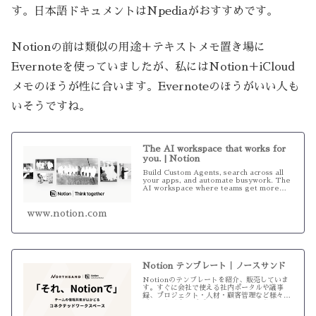
す。日本語ドキュメントはNpediaがおすすめです。
Notionの前は類似の用途＋テキストメモ置き場に
Evernoteを使っていましたが、私にはNotion＋iCloud
メモのほうが性に合います。Evernoteのほうがいい人も
いそうですね。
The AI workspace that works for
you. | Notion
Build Custom Agents, search across all
your apps, and automate busywork. The
AI workspace where teams get more
done, fas...
www.notion.com
Notion テンプレート｜ノースサンド
Notionのテンプレートを紹介、販売していま
す。すぐに会社で使える社内ポータルや議事
録、プロジェクト・人材・顧客管理など様々な
データを用意。デザインもおしゃれで分かりや
すいテンプレートとなっています。ストアに進