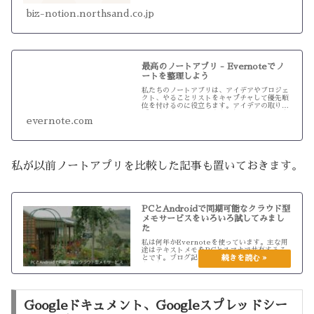
むと購入・ダウンロードできま...
biz-notion.northsand.co.jp
最高のノートアプリ - Evernoteでノ
ートを整理しよう
私たちのノートアプリは、アイデアやプロジェ
クト、やることリストをキャプチャして優先順
位を付けるのに役立ちます。アイデアの取りこ
ぼしがなくなります。今すぐ無料トライアルを
evernote.com
始めましょう！
私が以前ノートアプリを比較した記事も置いておきます。
PCとAndroidで同期可能なクラウド型
メモサービスをいろいろ試してみまし
た
私は何年かEvernoteを使っています。主な用
途はテキストメモをPCとスマホで共有するこ
とです。ブログ記事や企画書・原稿などの草案
を、私はスマホから作成しています。バスの中
や外出先、布団の中などで使用できるからで
す。スマホでテキストの下書...
Googleドキュメント、Googleスプレッドシー